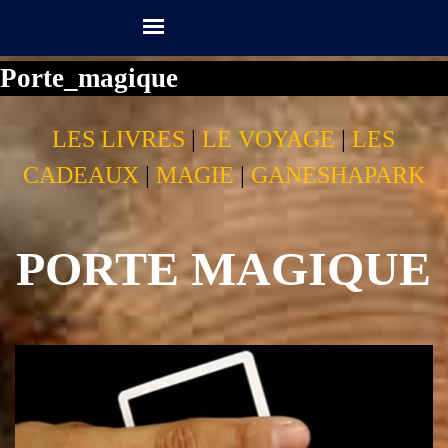
Aller au contenu
Sauter le menu
Porte_magique
LES LIVRES
|
LE VOYAGE
|
LES
CADEAUX
|
MAGIE
|
GANESHAPARK
PORTE MAGIQUE